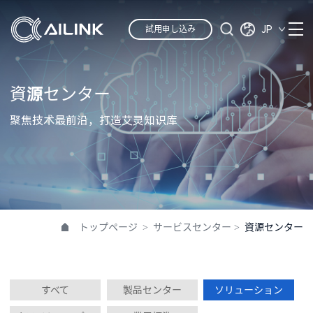
JP
試用申し込み
資源センター
聚焦技术最前沿，打造艾灵知识库
トップページ
>
サービスセンター
>
資源センター
すべて
製品センター
ソリューション