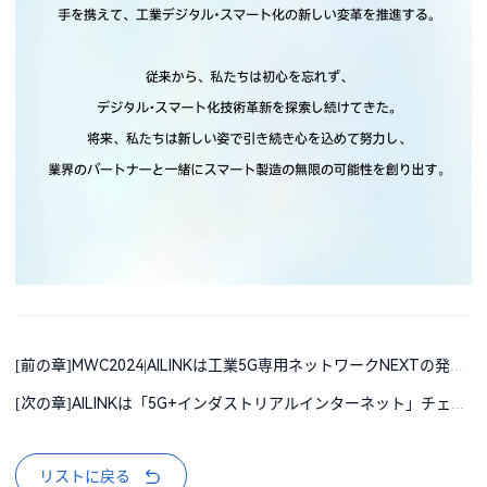
[前の章]MWC2024|AILINKは工業5G専用ネットワークNEXTの発表を目撃するよう貴方を招待する
[次の章]AILINKは「5G+インダストリアルインターネット」チェーン構築計画の最初のメンバーになった
リストに戻る